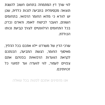
לווי עורך דין המתמחה בתחום חשוב להשגת
תוצאה מקסימלית בתביעה לנכות כללית, שכן
יש לוודא כי מלוא החומר הרפואי, בתחומים
השונים, הועבר לביטוח לאומי, והאדם נבדק
בכל התחומים הרלוונטיים לצורך קביעת נכותו
הכוללת.
עורכי הדין של משרדנו יילוו אתכם בכל ההליך,
מאיסוף החומר, הגשת התביעה, הכנתכם
לקראת הוועדות הרפואיות בפניהם אתם
צפויים לעמוד, לווי לוועדה ועד למיצוי כל
זכויותיכם.
אנו מזמינים אתכם לפנות בכל שאלה
וייעוץ ראשוני לעו"ד ערן בקר:
במייל:
ebekerlaw@gmail.com
בטלפון:
04-9001056